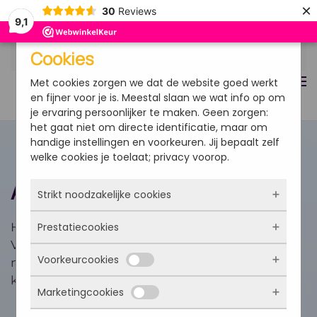
×
30
Reviews
9,1
Overslaan en naar de inhoud gaan
Cookies
Met cookies zorgen we dat de website goed werkt
en fijner voor je is. Meestal slaan we wat info op om
je ervaring persoonlijker te maken. Geen zorgen:
het gaat niet om directe identificatie, maar om
handige instellingen en voorkeuren. Jij bepaalt zelf
welke cookies je toelaat; privacy voorop.
Alle vitaminen
Strikt noodzakelijke cookies
Prestatiecookies
Hier vindt u het volledige aanbod van
Deze cookies zorgen ervoor dat de website
Vitaminenspecialist. Weet u niet precies waar u
überhaupt werkt. Ze zijn dus altijd actief en
Voorkeurcookies
kunnen niet worden uitgezet. Meestal worden
naar op zoek bent? Onze klantenservice staat
Met deze cookies zien we hoe vaak onze site
ze alleen geplaatst als jij iets doet, zoals
bezocht wordt, waar bezoekers vandaan
klaar om u te voorzien van persoonlijk advies.
inloggen, een formulier invullen of je
Marketingcookies
komen en welke pagina’s populair zijn. Zo
Deze cookies onthouden jouw voorkeuren.
privacyvoorkeuren opslaan. Je kunt je browser
kunnen we de website blijven verbeteren.
Bijvoorbeeld taalkeuze of ingevulde gegevens.