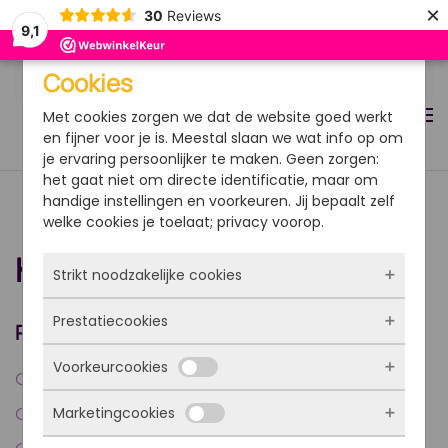
×
30
Reviews
9,1
Overslaan en naar de inhoud gaan
Cookies
Met cookies zorgen we dat de website goed werkt
en fijner voor je is. Meestal slaan we wat info op om
je ervaring persoonlijker te maken. Geen zorgen:
het gaat niet om directe identificatie, maar om
handige instellingen en voorkeuren. Jij bepaalt zelf
welke cookies je toelaat; privacy voorop.
Kennisbank
Strikt noodzakelijke cookies
Prestatiecookies
Deze cookies zorgen ervoor dat de website
Productinformatie
überhaupt werkt. Ze zijn dus altijd actief en
Voorkeurcookies
kunnen niet worden uitgezet. Meestal worden
Met deze cookies zien we hoe vaak onze site
Calcium, magnesium en zink
ze alleen geplaatst als jij iets doet, zoals
bezocht wordt, waar bezoekers vandaan
inloggen, een formulier invullen of je
Marketingcookies
Cranberry, D-mannose & uva ursi
komen en welke pagina’s populair zijn. Zo
Deze cookies onthouden jouw voorkeuren.
privacyvoorkeuren opslaan. Je kunt je browser
kunnen we de website blijven verbeteren.
Bijvoorbeeld taalkeuze of ingevulde gegevens.