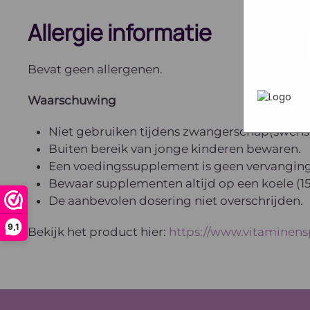
In het
P
heen te
uw pers
Allergie informatie
werken 
wordt g
je brows
Bevat geen allergenen.
adverten
Waarschuwing
Niet gebruiken tijdens zwangerschap(swens)
Buiten bereik van jonge kinderen bewaren.
Een voedingssupplement is geen vervanging
Bewaar supplementen altijd op een koele (15 
De aanbevolen dosering niet overschrijden.
9,1
Bekijk het product hier:
https://www.vitaminensp