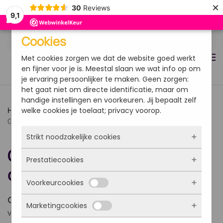
×
30
Reviews
9,1
Overslaan en naar de inhoud gaan
Cookies
Met cookies zorgen we dat de website goed werkt
en fijner voor je is. Meestal slaan we wat info op om
je ervaring persoonlijker te maken. Geen zorgen:
het gaat niet om directe identificatie, maar om
handige instellingen en voorkeuren. Jij bepaalt zelf
welke cookies je toelaat; privacy voorop.
Home
Kennisartikelen
Productinformatie
Gebruiksadvies Magnesium citraat
Strikt noodzakelijke cookies
Gebruiksadvies Magnesium
Prestatiecookies
Deze cookies zorgen ervoor dat de website
citraat
überhaupt werkt. Ze zijn dus altijd actief en
Voorkeurcookies
kunnen niet worden uitgezet. Meestal worden
Met deze cookies zien we hoe vaak onze site
ze alleen geplaatst als jij iets doet, zoals
bezocht wordt, waar bezoekers vandaan
Gebruiksadvies:
1 maal daags 1-2 tabletten met
inloggen, een formulier invullen of je
Marketingcookies
komen en welke pagina’s populair zijn. Zo
Deze cookies onthouden jouw voorkeuren.
water innemen op een tijdstip naar wens. U mag
privacyvoorkeuren opslaan. Je kunt je browser
kunnen we de website blijven verbeteren.
Bijvoorbeeld taalkeuze of ingevulde gegevens.