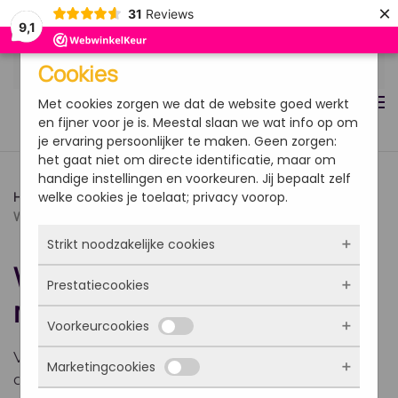
×
31
Reviews
9,1
Overslaan en naar de inhoud gaan
Cookies
Met cookies zorgen we dat de website goed werkt
en fijner voor je is. Meestal slaan we wat info op om
je ervaring persoonlijker te maken. Geen zorgen:
het gaat niet om directe identificatie, maar om
handige instellingen en voorkeuren. Jij bepaalt zelf
welke cookies je toelaat; privacy voorop.
Home
Kennisartikelen
Productinformatie
Wanneer cranberry, D-mannose & uva ursi?
Strikt noodzakelijke cookies
Wanneer cranberry, D-
Prestatiecookies
Deze cookies zorgen ervoor dat de website
mannose & uva ursi?
überhaupt werkt. Ze zijn dus altijd actief en
Voorkeurcookies
kunnen niet worden uitgezet. Meestal worden
Met deze cookies zien we hoe vaak onze site
ze alleen geplaatst als jij iets doet, zoals
bezocht wordt, waar bezoekers vandaan
Vitaminenspecialists’ Cranberry met uva ursi en
inloggen, een formulier invullen of je
Marketingcookies
komen en welke pagina’s populair zijn. Zo
Deze cookies onthouden jouw voorkeuren.
d-mannose is een krachtige formule gemaakt
privacyvoorkeuren opslaan. Je kunt je browser
kunnen we de website blijven verbeteren.
Bijvoorbeeld taalkeuze of ingevulde gegevens.