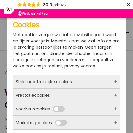
×
30
Reviews
9,1
Overslaan en naar de inhoud gaan
Cookies
Met cookies zorgen we dat de website goed werkt
en fijner voor je is. Meestal slaan we wat info op om
je ervaring persoonlijker te maken. Geen zorgen:
het gaat niet om directe identificatie, maar om
handige instellingen en voorkeuren. Jij bepaalt zelf
welke cookies je toelaat; privacy voorop.
Home
Kennisartikelen
Productinformatie
Wanneer Magnesium citraat?
Strikt noodzakelijke cookies
Wanneer Magnesium
Prestatiecookies
Deze cookies zorgen ervoor dat de website
citraat?
überhaupt werkt. Ze zijn dus altijd actief en
Voorkeurcookies
kunnen niet worden uitgezet. Meestal worden
Met deze cookies zien we hoe vaak onze site
ze alleen geplaatst als jij iets doet, zoals
bezocht wordt, waar bezoekers vandaan
Magnesium is een essentieel mineraal dat
inloggen, een formulier invullen of je
Marketingcookies
komen en welke pagina’s populair zijn. Zo
Deze cookies onthouden jouw voorkeuren.
bijdraagt aan tal van lichaamsfuncties, van
privacyvoorkeuren opslaan. Je kunt je browser
kunnen we de website blijven verbeteren.
Bijvoorbeeld taalkeuze of ingevulde gegevens.