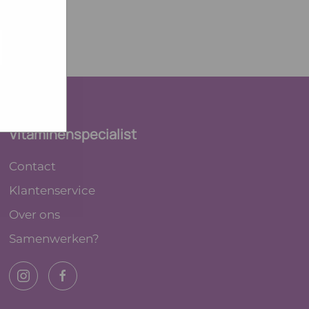
e hoe zij
ed
g). Er
code van
teeds
Vitaminenspecialist
Contact
Klantenservice
Over ons
Samenwerken?