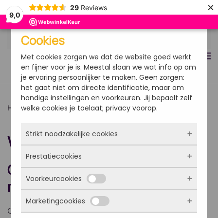
×
29
Reviews
9,0
Overslaan en naar de inhoud gaan
Cookies
Met cookies zorgen we dat de website goed werkt
en fijner voor je is. Meestal slaan we wat info op om
je ervaring persoonlijker te maken. Geen zorgen:
het gaat niet om directe identificatie, maar om
handige instellingen en voorkeuren. Jij bepaalt zelf
welke cookies je toelaat; privacy voorop.
Home
Kennisartikelen
WLS multivitamine
Strikt noodzakelijke cookies
WLS multivitamine
Prestatiecookies
Deze cookies zorgen ervoor dat de website
Gebruiksadvies WLS
überhaupt werkt. Ze zijn dus altijd actief en
Voorkeurcookies
kunnen niet worden uitgezet. Meestal worden
Met deze cookies zien we hoe vaak onze site
multivitaminen
ze alleen geplaatst als jij iets doet, zoals
bezocht wordt, waar bezoekers vandaan
inloggen, een formulier invullen of je
Marketingcookies
komen en welke pagina’s populair zijn. Zo
Deze cookies onthouden jouw voorkeuren.
privacyvoorkeuren opslaan. Je kunt je browser
Gebruiksadvies: 1 maal daags 1 capsule met
kunnen we de website blijven verbeteren.
Bijvoorbeeld taalkeuze of ingevulde gegevens.